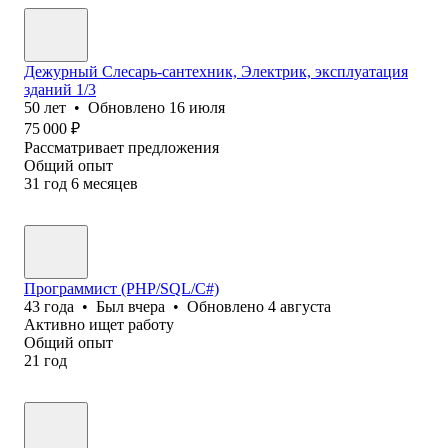
Дежурный Слесарь-сантехник, Электрик, эксплуатация
зданий 1/3
50
лет
•
Обновлено
16 июля
75 000
₽
Рассматривает предложения
Общий опыт
31
год
6
месяцев
Программист (PHP/SQL/C#)
43
года
•
Был
вчера
•
Обновлено
4 августа
Активно ищет работу
Общий опыт
21
год