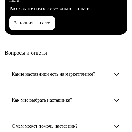
hh.ru?
Расскажите нам о своем опыте в анкете
Заполнить анкету
Вопросы и ответы
Какие наставники есть на маркетплейсе?
Карьерные наставники — это HR-
специалисты, карьерные консультанты,
Как мне выбрать наставника?
психологи, резюмерайтеры и менторы.
Умный поиск поможет в три клика выбрать
Менторы работают в ИТ, дизайне, других
наставника для достижения вашей цели.
С чем может помочь наставник?
узкоспециализированных сферах. Они