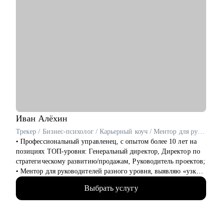
Иван
Алёхин
Трекер / Бизнес-психолог / Карьерный коуч / Ментор для руководителей среднего и высшего звена
• Профессиональный управленец, с опытом более 10 лет на
позициях ТОП-уровня: Генеральный директор, Директор по
стратегическому развитию/продажам, Руководитель проектов;
• Ментор для руководителей разного уровня, выявляю «узкие
места – точки роста», как в бизнесе, так и на карьерном пути;
Выбрать услугу
• В портфолио более 2000+ отработанных резюме, 750+
собеседований, более 800 карьерных консультаций;
• Работал в сегментах: IT и интеграторы, Retail, дистрибуция;
автомобильные дилерские сети, медцентры, розница и