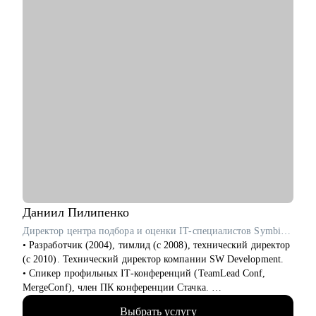
Я готова поддержать как начинающих, так и опытных
специалистов, а также руководителей линейного и среднего
звена, работающих в следующих сферах:
• Информационные технологии (IT)
• Управление персоналом (HR)
• Продажи
• Гостинично-ресторанный бизнес (HoReCa)
• Логистика
Если вы готовы сделать следующий шаг в своей карьере и
нуждаетесь в профессиональной поддержке, я с радостью
помогу вам! Жду вас на консультациях!
Даниил
Пилипенко
Директор центра подбора и оценки IT-специалистов SymbioWay
• Разработчик (2004), тимлид (с 2008), технический директор
(с 2010). Технический директор компании SW Development.
• Спикер профильных IT-конференций (TeamLead Conf,
MergeConf), член ПК конференции Стачка.
• Автор 54 курсов и программ обучения, ведущий вебинаров,
Выбрать услугу
лектор и преподаватель в Skillbox, Российском обществе