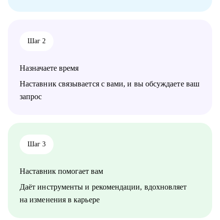
• Студентам, которые хотят начать карьеру в маркетинговых,
клиентских и продуктовых исследованиях.
• Начинающим специалистам – кто уже делает первые
уверенные шаги в индустрии исследований.
Шаг 2
• Менеджерам по исследованиям, кому нужна помощь с
карьерными вопросами.
• Коллегам из смежных профессий – кто хочет войти в
Назначаете время
индустрию исследований.
Наставник связывается с вами, и вы обсуждаете ваш
запрос
Шаг 3
Наставник помогает вам
Даёт инструменты и рекомендации, вдохновляет
на изменения в карьере