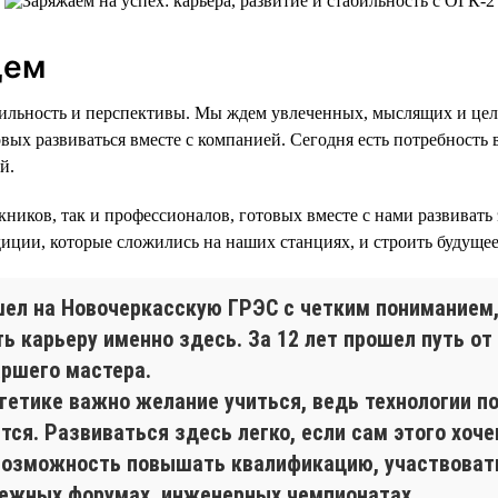
щем
бильность и перспективы. Мы ждем увлеченных, мыслящих и це
вых развиваться вместе с компанией. Сегодня есть потребность 
й.
кников, так и профессионалов, готовых вместе с нами развивать
адиции, которые сложились на наших станциях, и строить будуще
шел на Новочеркасскую ГРЭС с четким пониманием,
ть карьеру именно здесь. За 12 лет прошел путь о
аршего мастера.
ргетике важно желание учиться, ведь технологии п
тся. Развиваться здесь легко, если сам этого хоч
возможность повышать квалификацию, участвовать
ежных форумах, инженерных чемпионатах.