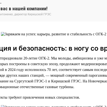
.
вас в нашей компании!
Антоненко, директор Киришской ГРЭС
ия и безопасность: в ногу со 
отпраздновали 20-летие ОГК-2. Мы молоды, амбициозны и уже 
торых построены в советскую эпоху, продолжают модернизирова
ой в 2024 году исполнилось 70 лет, соответствует самым послед
а ряде других наших станций, — мощный современный парогазовы
вание на Сургутской ГРЭС-1 и Киришской ГРЭС. На Новочерка
овационные отечественные газовые турбины.
екты требуют привлечения новых специалистов.