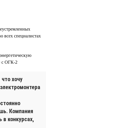
леустремленных
во всех специалистах
 энергетическую
е с ОГК-2
 что хочу
т электромонтера
остоянно
ешь. Компания
 в конкурсах,