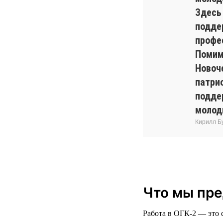
Здесь
подде
профе
Помим
Новоч
патри
подде
молод
Кирилл Б
Что мы пр
Работа в ОГК-2 — это 