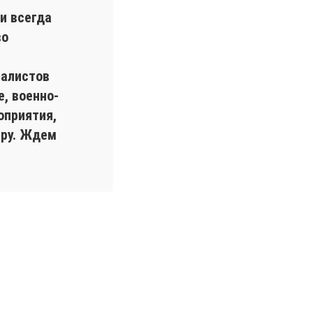
и всегда
во
иалистов
, военно-
оприятия,
еру. Ждем