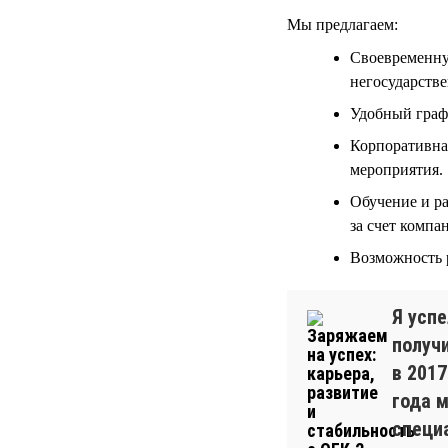
Мы предлагаем:
Своевременну
негосударств
Удобный граф
Корпоративная
мероприятия.
Обучение и р
за счет компа
Возможность р
Я успе
получ
в 2017
года 
специ