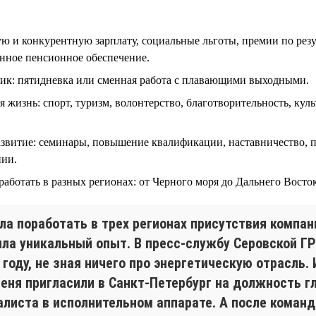
ю и конкурентную зарплату, социальные льготы, премии по рез
енное пенсионное обеспечение.
ик: пятидневка или сменная работа с плавающими выходными.
 жизнь: спорт, туризм, волонтерство, благотворительность, кул
азвитие: семинары, повышение квалификации, наставничество, 
нии.
аботать в разных регионах: от Черного моря до Дальнего Восток
ла поработать в трех регионах присутствия компан
ила уникальный опыт. В пресс-службу Серовской Г
 году, не зная ничего про энергетическую отрасль.
меня пригласили в Санкт-Петербург на должность г
алиста в исполнительном аппарате. А после коман