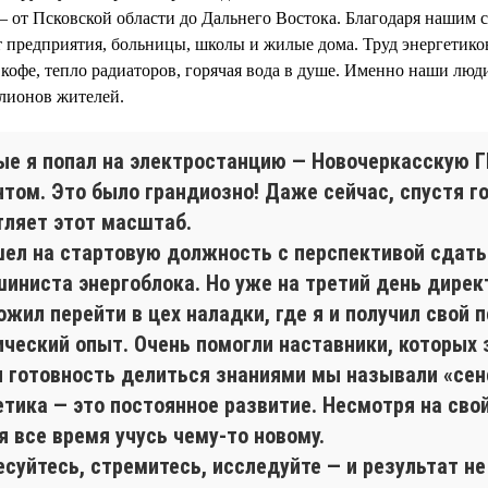
— от Псковской области до Дальнего Востока. Благодаря нашим 
 предприятия, больницы, школы и жилые дома. Труд энергетико
а кофе, тепло радиаторов, горячая вода в душе. Именно наши люд
лионов жителей.
ые я попал на электростанцию — Новочеркасскую 
нтом. Это было грандиозно! Даже сейчас, спустя г
тляет этот масштаб.
шел на стартовую должность с перспективой сдать
шиниста энергоблока. Но уже на третий день дирек
жил перейти в цех наладки, где я и получил свой 
ический опыт. Очень помогли наставники, которых 
и готовность делиться знаниями мы называли «сен
етика — это постоянное развитие. Несмотря на сво
я все время учусь чему-то новому.
суйтесь, стремитесь, исследуйте — и результат не