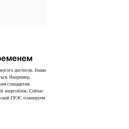
временем
многого достигли. Наши
ться. Например,
ним стандартам.
й энергоблок. Сейчас
сской ГРЭС планируем