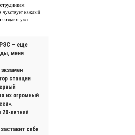
сотрудникам
в чувствует каждый
и создают уют
ГРЭС — еще
оды, меня
 экзамен
тор станции
первый
за их огромный
сеи».
й 20-летний
 заставит себя