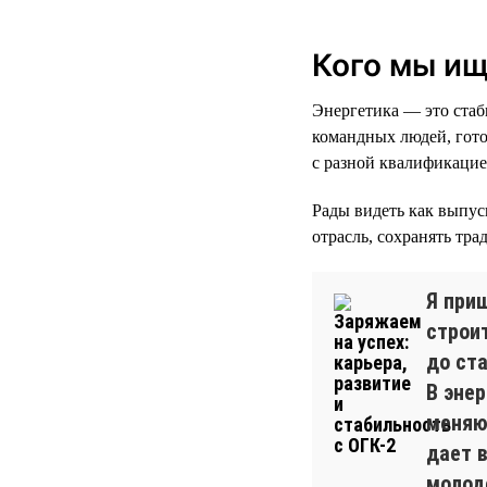
Кого мы и
Энергетика — это ста
командных людей, гото
с разной квалификацие
Рады видеть как выпус
отрасль, сохранять тр
Я при
строи
до ст
В эне
меняю
дает 
молод