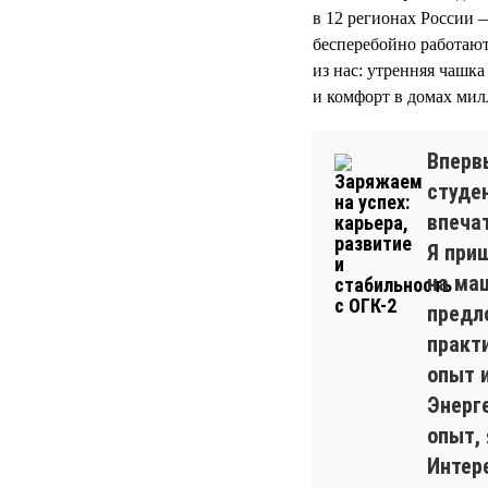
в 12 регионах России 
бесперебойно работают
из нас: утренняя чашк
и комфорт в домах мил
Вперв
студе
впеча
Я при
на ма
предло
практ
опыт 
Энерг
опыт, 
Интере