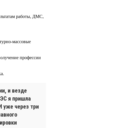
ультатам работы, ДМС,
ьтурно-массовые
получение профессии
а.
ии, и везде
РЭС я пришла
 И уже через три
лавного
дировки