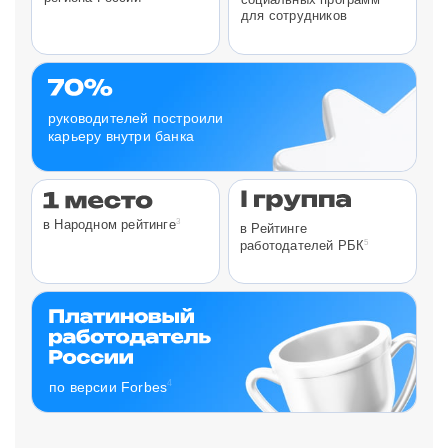
для сотрудников
руководителей построили
карьеру внутри банка
3
в Народном рейтинге
в Рейтинге
5
работодателей РБК
4
по версии Forbes