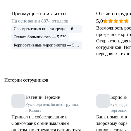
Преимущества и льготы
Отзыв сотрудн
5,0
На основании
8874
отзывов
Возможность рос
Своевременная оплата труда — 6 915
прозрачные крит
Оплата больничного — 5 539
Открытость для 
Корпоративные мероприятия — 5 339
сотрудников. Ис
передовых техно
применение и ра
инструментов. 
соцпрограммы дл
Истории сотрудников
Евгений Терехин
Борис Коз
Руководитель бизнес-группы,
Руководите
г. Казань
торговых о
Пришел на собеседование в
Банк помог мне 
Совкомбанк с минимальным
здоровому образу
опытом, но стремился развиваться
прихода сюда я 