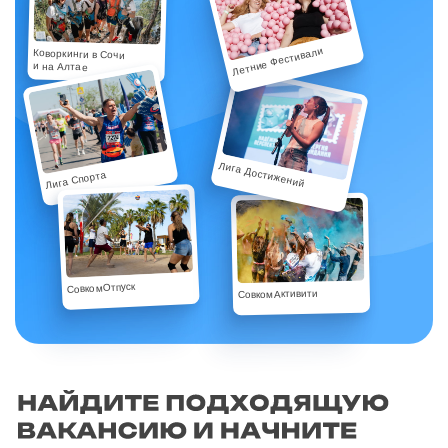
Летние Фестивали
Коворкинги в Сочи
и на Алтае
Лига Достижений
Лига Спорта
СовкомОтпуск
СовкомАктивити