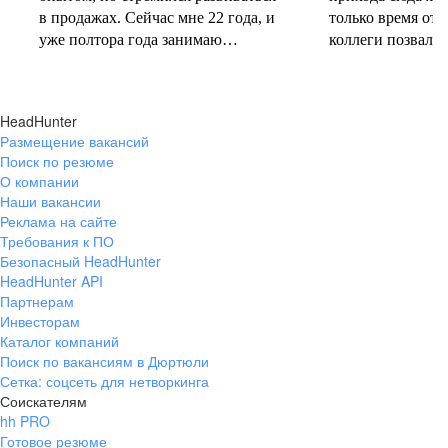
в продажах. Сейчас мне 22 года, и
только время от 
уже полтора года занимаю
коллеги позвали 
должность руководителя.
совместную проб
Постоянно учусь у более опытных
понеслась! В 202
коллег и получаю высшее
свои первые 10 
HeadHunter
образование. Молодежь сегодня
полумарафоне, с
Размещение вакансий
задаёт тренды и меняет рынок
участвую в массо
Поиск по резюме
труда, и горжусь тем, что являюсь
тёплое время год
О компании
частью этого процесса.
участвую в гоно
Наши вакансии
коньковым ходо
Реклама на сайте
секцию беговых 
Требования к ПО
Безопасный HeadHunter
коллегами. Спор
HeadHunter API
не только поддер
Партнерам
форме, но и сни
Инвесторам
после рабочих бу
Каталог компаний
Поиск по вакансиям в Дюртюли
Сетка: соцсеть для нетворкинга
Соискателям
hh PRO
Готовое резюме