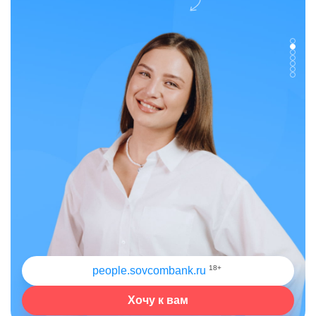
18+
people.sovcombank.ru
Хочу к вам