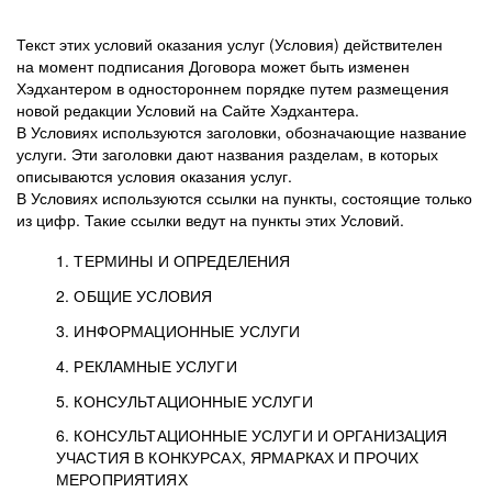
Текст этих условий оказания услуг (Условия) действителен
на момент подписания Договора может быть изменен
Хэдхантером в одностороннем порядке путем размещения
новой редакции Условий на Сайте Хэдхантера.
В Условиях используются заголовки, обозначающие название
услуги. Эти заголовки дают названия разделам, в которых
описываются условия оказания услуг.
В Условиях используются ссылки на пункты, состоящие только
из цифр. Такие ссылки ведут на пункты этих Условий.
1. ТЕРМИНЫ И ОПРЕДЕЛЕНИЯ
2. ОБЩИЕ УСЛОВИЯ
3. ИНФОРМАЦИОННЫЕ УСЛУГИ
1.1. Хэдхантер, или
Хэдхантер, ООО
4. РЕКЛАМНЫЕ УСЛУГИ
HeadHunter, или
«Хэдхантер», ИНН
2.1. Типы и статусы регистрации
5. КОНСУЛЬТАЦИОННЫЕ УСЛУГИ
Исполнитель
7718620740, адрес:
Типы регистрации
3.1. Предоставление доступа к базе данных
2.2. Активация услуг
6. КОНСУЛЬТАЦИОННЫЕ УСЛУГИ И ОРГАНИЗАЦИЯ
125047, г. Москва,
резюме с предложениями Соискателей
Описание и активация
УЧАСТИЯ В КОНКУРСАХ, ЯРМАРКАХ И ПРОЧИХ
2.1.1. Заказчику может быть присвоен один
4.0. Общие условия оказания рекламных услуг
внутригородская
о трудоустройстве с возможностью просмотра
МЕРОПРИЯТИЯХ
из Типов регистраций.
территория
4.0.1. Хэдхантер оказывает Заказчику услугу