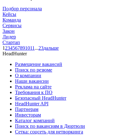
Подбор персонала
Кейсы
Команда
Сервисы
Закон
Лидер
Стартап
1
2
3
4
5
6
7
8
9
10
11
...
23
дальше
HeadHunter
Размещение вакансий
Поиск по резюме
О компании
Наши вакансии
Реклама на сайте
Требования к ПО
Безопасный HeadHunter
HeadHunter API
Партнерам
Инвесторам
Каталог компаний
Поиск по вакансиям в Дюртюли
Сетка: соцсеть для нетворкинга