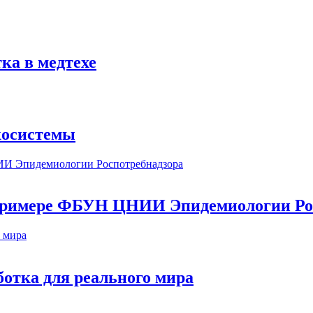
ка в медтехе
косистемы
а примере ФБУН ЦНИИ Эпидемиологии Ро
ботка для реального мира