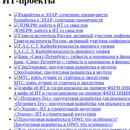
ИТ-проекты
Разработка в ЭЛАР: сочетание преимуществ
ДОМ.РФ: работа в ИТ со смыслом
Главгосэкспертиза России: активный участник цифровиз
F.A.C.C.T. Кибербезопасность мирового уровня
Банк «Санкт-Петербург»: гибкость и инновации в финан
СберЗдоровье: продуктовая разработка в медтехе
МТС: взять лучшее от стартапа и экосистемы
4 мифа об ИТ в госорганизации на примере ФБУН ЦНИИ
«Петрович-Тех»: продуктовая разработка для реального м
«Эталон»: ИТ в строительной индустрии
Продуктовая разработка в QIWI: что особенного?