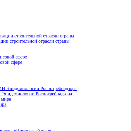
ации строительной отрасли страны
совой сфере
 Эпидемиологии Роспотребнадзора
ира