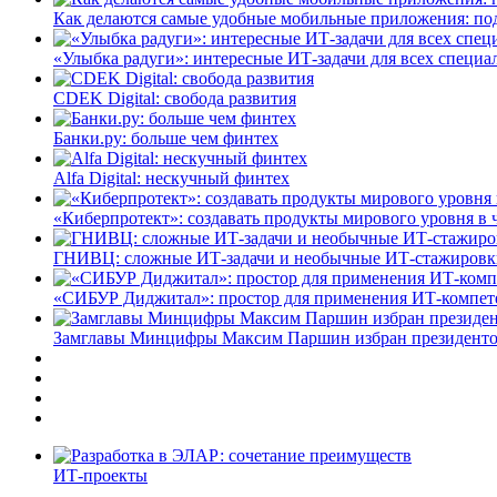
Как делаются самые удобные мобильные приложения: по
«Улыбка радуги»: интересные ИТ-задачи для всех специа
CDEK Digital: свобода развития
Банки.ру: больше чем финтех
Alfa Digital: нескучный финтех
«Киберпротект»: создавать продукты мирового уровня в
ГНИВЦ: сложные ИТ‑задачи и необычные ИТ‑стажировк
«СИБУР Диджитал»: простор для применения ИТ-компе
Замглавы Минцифры Максим Паршин избран президенто
ИТ-проекты