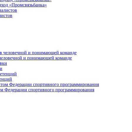
дход «Промсвязьбанка»
листов
 человечной и понимающей команде
и
тенций
м Федерации спортивного программирования