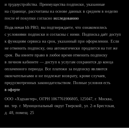
тратите много времени на поиск и вручную поднимаете
и трудоустройства. Преимущества подписки, указанные
резюме
на странице, рассчитаны на основе данных в среднем в неделю
после её покупки согласно
хотите сравнить себя с конкурентами и оценить шансы
исследованию
Подключая hh PRO, вы подтверждаете, что ознакомились
с условиями подписки и согласны с ними. Подписка даёт доступ
к функциям сервиса на срок, указанный при оформлении. Если
не отменить подписку, она автоматически продлится на тот же
срок. Вы имеете право в любое время отменить подписку
в личном кабинете — доступ к услугам сохранится до конца
оплаченного периода. Все платежи за подписку являются
окончательными и не подлежат возврату, кроме случаев,
предусмотренных законодательством. Полные условия есть
в оферте
ООО «Хэдхантер», ОГРН 1067761906805, 125047, г. Москва,
вн. тер. г. Муниципальный округ Тверской, ул. 2-я Брестская,
д. 48, помещ. 25